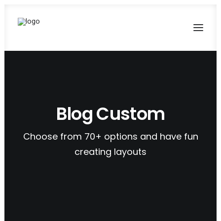
Blog Custom
Choose from 70+ options and have fun
creating layouts